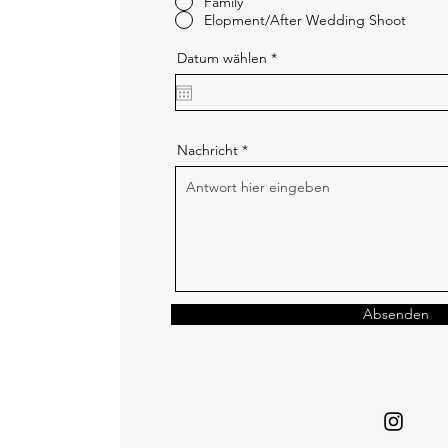
Family
Elopment/After Wedding Shoot
r
Datum wählen
*
e
q
u
i
r
e
Nachricht
d
Absenden