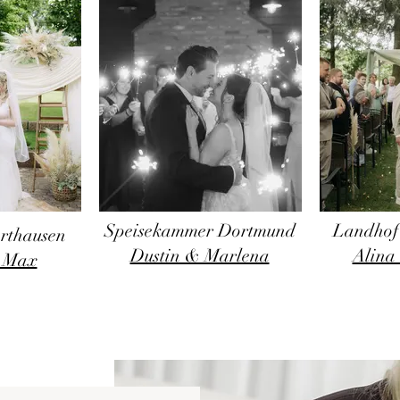
Speisekammer Dortmund
Landhof
rthausen
Dustin & Marlena
Alina
 Max