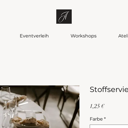
Eventverleih
Workshops
Atel
Stoffservi
Preis
1,25 €
Farbe
*