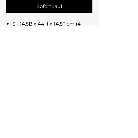
Sofortkauf
S - 14,5B x 44H x 14,5T cm (4
Stk.)
L - 18B x 54H x 18T cm (2 Stk.)
Impressum
Datenschutz
AGB