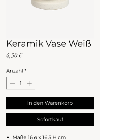
Keramik Vase Weiß
Preis
4,50 €
Anzahl
*
In den Warenkorb
Sofortkauf
Maße 16 ⌀ x 16,5 H cm