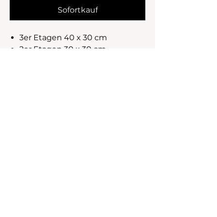
Sofortkauf
3er Etagen 40 x 30 cm
2er Etagen 30 x 30 cm
Max. 1 Stk.
Impressum
Datenschutz
AGB