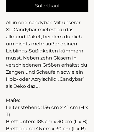
Sofortkauf
All in one-candybar: Mit unserer
XL-Candybar mietest du das
allround-Paket, bei dem du dich
um nichts mehr außer deinen
Lieblings-Süßigkeiten kümmern
musst. Neben zehn Gläsern in
verschiedenen Größen erhältst du
Zangen und Schaufeln sowie ein
Holz- oder Acrylschild „Candybar“
als Deko dazu.
Maße:
Leiter stehend: 156 cm x 41 cm (H x
T)
Brett unten: 185 cm x 30 cm (L x B)
Brett oben: 146 cm x 30 cm (L x B)