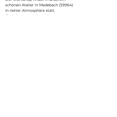
schönen Atelier in Medebach (59964) 
in netter Atmosphäre statt. 
Gemeinsam machen wir es uns 
gemütlich und verbringen gemeinsam 
eine schöne Zeit.
Was Du mitbringen solltest
Sei in kreativer Stimmung und kreiere 
in unserem Kurs für 2-2,5 Stunden dein 
individuelles Lieblingsstück. 
Impressum