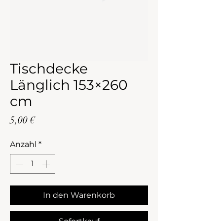
Tischdecke
Länglich 153×260
cm
Preis
5,00 €
Anzahl
*
In den Warenkorb