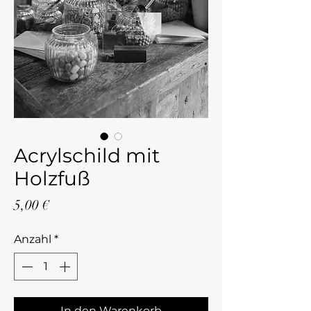
Acrylschild mit
Holzfuß
Preis
5,00 €
Anzahl
*
In den Warenkorb